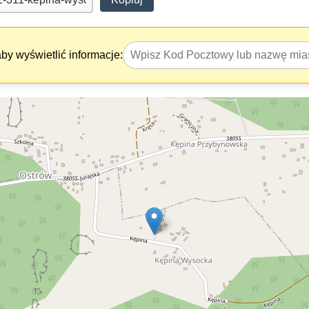
y wyświetlić informacje: