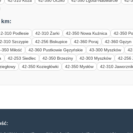
e
42-310 Koza
42-350 Oczko
42-350 Lgota-Nadwarcie
42-3
 km:
42-310 Podlesie
42-310 Żarki
42-350 Nowa Kuźnica
42-350 Po
2-310 Szczypie
42-256 Biskupice
42-360 Poraj
42-360 Gęzyn
-350 Miłość
42-360 Pustkowie Gęzyńskie
43-300 Myszków
42
a
42-253 Siedlec
42-350 Brzeziny
42-303 Myszków
42-256 
ziegłowy
42-350 Koziegłówki
42-350 Mysłów
42-310 Jaworzni
ość: