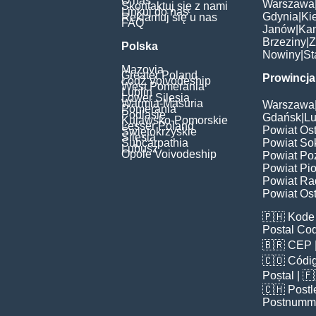
O nas
Warszawa
Skontaktuj się z nami
Linkuj do nas
Gdynia
|
Ki
Reklamuj się u nas
FAQ
Janów
|
Ka
Brzeziny
|
Z
Polska
Nowiny
|
St
Mazovia
Greater Poland
Prowincja
Łódź Voivodeship
West Pomerania
Lublin
Lower Silesia
Warmia-Masuria
Warszawa
Pomerania
Podlasie
Gdańsk
|
Lu
Kujawsko-Pomorskie
Lesser Poland
Powiat Os
Świętokrzyskie
Silesia
Subcarpathia
Powiat Sok
Lubusz
Opole Voivodeship
Powiat Po
Powiat Pio
Powiat Ra
Powiat Ost
🇵🇭
Kode 
Postal Co
🇧🇷
CEP
🇨🇴
Códig
Poștal
| 
🇨🇭
Postl
Postnumm