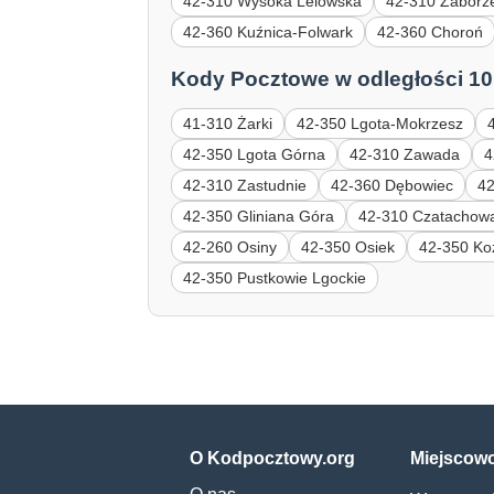
42-310 Wysoka Lelowska
42-310 Zaborz
42-360 Kuźnica-Folwark
42-360 Choroń
Kody Pocztowe w odległości 10
41-310 Żarki
42-350 Lgota-Mokrzesz
42-350 Lgota Górna
42-310 Zawada
4
42-310 Zastudnie
42-360 Dębowiec
42
42-350 Gliniana Góra
42-310 Czatachow
42-260 Osiny
42-350 Osiek
42-350 Ko
42-350 Pustkowie Lgockie
O Kodpocztowy.org
Miejscow