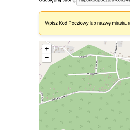
Wpisz Kod Pocztowy lub nazwę miasta, ab
+
−