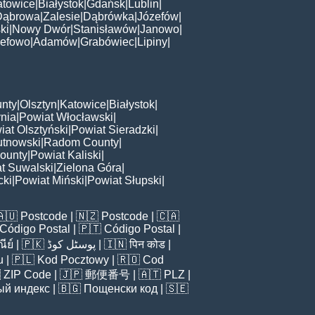
atowice
|
Białystok
|
Gdańsk
|
Lublin
|
Dąbrowa
|
Zalesie
|
Dąbrówka
|
Józefów
|
ki
|
Nowy Dwór
|
Stanisławów
|
Janowo
|
zefowo
|
Adamów
|
Grabówiec
|
Lipiny
|
nty
|
Olsztyn
|
Katowice
|
Białystok
|
nia
|
Powiat Włocławski
|
iat Olsztyński
|
Powiat Sieradzki
|
utnowski
|
Radom County
|
ounty
|
Powiat Kaliski
|
t Suwalski
|
Zielona Góra
|
cki
|
Powiat Miński
|
Powiat Słupski
|
🇦🇺
Postcode
| 🇳🇿
Postcode
| 🇨🇦
Código Postal
| 🇵🇹
Código Postal
|
ีย์
| 🇵🇰
پوسٹل کوڈ
| 🇮🇳
पिन कोड
|
u
| 🇵🇱
Kod Pocztowy
| 🇷🇴
Cod

ZIP Code
| 🇯🇵
郵便番号
| 🇦🇹
PLZ
|
ый индекс
| 🇧🇬
Пощенски код
| 🇸🇪