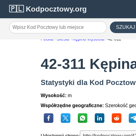
🇵🇱 Kodpocztowy.org
SZUKAJ
Wpisz Kod Pocztowy lub miejsce
Polska
Silesia
Kępina Wysocka
42-311
42-311 Kępin
Statystyki dla Kod Poczto
Wysokość:
m
Współrzędne geograficzne:
Szerokość geo
Udostępnij stronę: