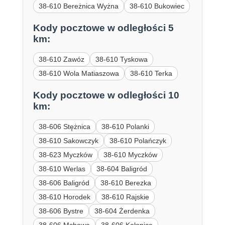
38-610 Bereżnica Wyżna
38-610 Bukowiec
Kody pocztowe w odległości 5
km:
38-610 Zawóz
38-610 Tyskowa
38-610 Wola Matiaszowa
38-610 Terka
Kody pocztowe w odległości 10
km:
38-606 Stężnica
38-610 Polanki
38-610 Sakowczyk
38-610 Polańczyk
38-623 Myczków
38-610 Myczków
38-610 Werlas
38-604 Baligród
38-606 Baligród
38-610 Berezka
38-610 Horodek
38-610 Rajskie
38-606 Bystre
38-604 Żerdenka
38-606 Mchawa
38-606 Kołonice