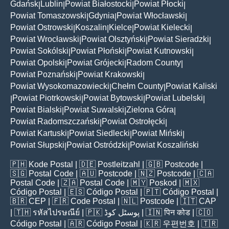
Gdańsk
Lublin
Powiat Białostocki
Powiat Płocki
|
|
|
|
Powiat Tomaszowski
Gdynia
Powiat Włocławski
|
|
|
Powiat Ostrowski
Koszalin
Kielce
Powiat Kielecki
|
|
|
|
Powiat Wrocławski
Powiat Olsztyński
Powiat Sieradzki
|
|
|
Powiat Sokólski
Powiat Płoński
Powiat Kutnowski
|
|
|
Powiat Opolski
Powiat Grójecki
Radom County
|
|
|
Powiat Poznański
Powiat Krakowski
|
|
Powiat Wysokomazowiecki
Chełm County
Powiat Kaliski
|
|
Powiat Piotrkowski
Powiat Bytowski
Powiat Lubelski
|
|
|
|
Powiat Bialski
Powiat Suwalski
Zielona Góra
|
|
|
Powiat Radomszczański
Powiat Ostrołęcki
|
|
Powiat Kartuski
Powiat Siedlecki
Powiat Miński
|
|
|
Powiat Słupski
Powiat Ostródzki
Powiat Koszaliński
|
|
🇵🇭
Kode Postal
| 🇩🇪
Postleitzahl
| 🇬🇧
Postcode
|
🇸🇬
Postal Code
| 🇦🇺
Postcode
| 🇳🇿
Postcode
| 🇨🇦
Postal Code
| 🇿🇦
Postal Code
| 🇲🇾
Poskod
| 🇲🇽
Código Postal
| 🇪🇸
Código Postal
| 🇵🇹
Código Postal
|
🇧🇷
CEP
| 🇫🇷
Code Postal
| 🇳🇱
Postcode
| 🇮🇹
CAP
| 🇹🇭
รหัสไปรษณีย์
| 🇵🇰
پوسٹل کوڈ
| 🇮🇳
पिन कोड
| 🇨🇴
Código Postal
| 🇦🇷
Código Postal
| 🇰🇷
우편번호
| 🇹🇷