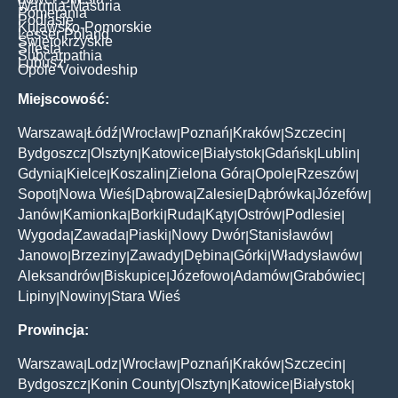
Warmia-Masuria
Pomerania
Podlasie
Kujawsko-Pomorskie
Lesser Poland
Świętokrzyskie
Silesia
Subcarpathia
Lubusz
Opole Voivodeship
Miejscowość:
Warszawa
Łódź
Wrocław
Poznań
Kraków
Szczecin
|
|
|
|
|
|
Bydgoszcz
Olsztyn
Katowice
Białystok
Gdańsk
Lublin
|
|
|
|
|
|
Gdynia
Kielce
Koszalin
Zielona Góra
Opole
Rzeszów
|
|
|
|
|
|
Sopot
Nowa Wieś
Dąbrowa
Zalesie
Dąbrówka
Józefów
|
|
|
|
|
|
Janów
Kamionka
Borki
Ruda
Kąty
Ostrów
Podlesie
|
|
|
|
|
|
|
Wygoda
Zawada
Piaski
Nowy Dwór
Stanisławów
|
|
|
|
|
Janowo
Brzeziny
Zawady
Dębina
Górki
Władysławów
|
|
|
|
|
|
Aleksandrów
Biskupice
Józefowo
Adamów
Grabówiec
|
|
|
|
|
Lipiny
Nowiny
Stara Wieś
|
|
Prowincja:
Warszawa
Lodz
Wrocław
Poznań
Kraków
Szczecin
|
|
|
|
|
|
Bydgoszcz
Konin County
Olsztyn
Katowice
Białystok
|
|
|
|
|