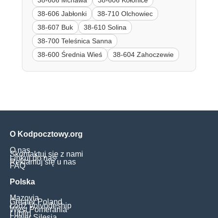
38-606 Jabłonki
38-710 Olchowiec
38-607 Buk
38-610 Solina
38-700 Teleśnica Sanna
38-600 Średnia Wieś
38-604 Zahoczewie
O Kodpocztowy.org
O nas
Skontaktuj się z nami
Linkuj do nas
Reklamuj się u nas
FAQ
Polska
Mazovia
Greater Poland
Łódź Voivodeship
West Pomerania
Lublin
Lower Silesia