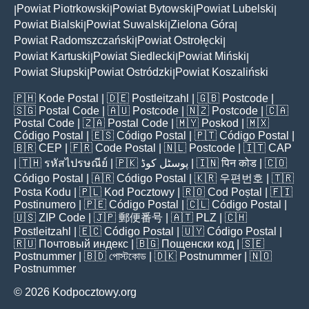
Powiat Piotrkowski
Powiat Bytowski
Powiat Lubelski
|
|
|
|
Powiat Bialski
Powiat Suwalski
Zielona Góra
|
|
|
Powiat Radomszczański
Powiat Ostrołęcki
|
|
Powiat Kartuski
Powiat Siedlecki
Powiat Miński
|
|
|
Powiat Słupski
Powiat Ostródzki
Powiat Koszaliński
|
|
🇵🇭
Kode Postal
| 🇩🇪
Postleitzahl
| 🇬🇧
Postcode
|
🇸🇬
Postal Code
| 🇦🇺
Postcode
| 🇳🇿
Postcode
| 🇨🇦
Postal Code
| 🇿🇦
Postal Code
| 🇲🇾
Poskod
| 🇲🇽
Código Postal
| 🇪🇸
Código Postal
| 🇵🇹
Código Postal
|
🇧🇷
CEP
| 🇫🇷
Code Postal
| 🇳🇱
Postcode
| 🇮🇹
CAP
| 🇹🇭
รหัสไปรษณีย์
| 🇵🇰
پوسٹل کوڈ
| 🇮🇳
पिन कोड
| 🇨🇴
Código Postal
| 🇦🇷
Código Postal
| 🇰🇷
우편번호
| 🇹🇷
Posta Kodu
| 🇵🇱
Kod Pocztowy
| 🇷🇴
Cod Poștal
| 🇫🇮
Postinumero
| 🇵🇪
Código Postal
| 🇨🇱
Código Postal
|
🇺🇸
ZIP Code
| 🇯🇵
郵便番号
| 🇦🇹
PLZ
| 🇨🇭
Postleitzahl
| 🇪🇨
Código Postal
| 🇺🇾
Código Postal
|
🇷🇺
Почтовый индекс
| 🇧🇬
Пощенски код
| 🇸🇪
Postnummer
| 🇧🇩
পোস্টকোড
| 🇩🇰
Postnummer
| 🇳🇴
Postnummer
© 2026 Kodpocztowy.org