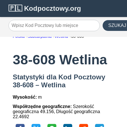
🇵🇱 Kodpocztowy.org
SZUKAJ
Wpisz Kod Pocztowy lub miejsce
Polska
Subcarpathia
Wetlina
38-608
38-608 Wetlina
Statystyki dla Kod Pocztowy
38-608 – Wetlina
Wysokość:
m
Współrzędne geograficzne:
Szerokość
geograficzna 49.156, Długość geograficzna
22.4692