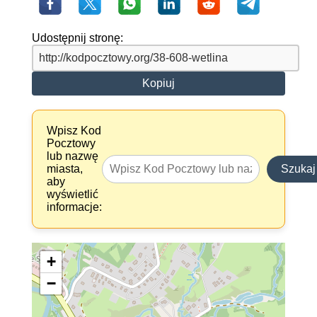
Udostępnij stronę:
Kopiuj
Wpisz Kod
Pocztowy
lub nazwę
miasta,
Szukaj
aby
wyświetlić
informacje:
+
−