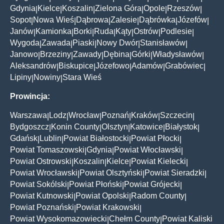
Gdynia
Kielce
Koszalin
Zielona Góra
Opole
Rzeszów
|
|
|
|
|
|
Sopot
Nowa Wieś
Dąbrowa
Zalesie
Dąbrówka
Józefów
|
|
|
|
|
|
Janów
Kamionka
Borki
Ruda
Kąty
Ostrów
Podlesie
|
|
|
|
|
|
|
Wygoda
Zawada
Piaski
Nowy Dwór
Stanisławów
|
|
|
|
|
Janowo
Brzeziny
Zawady
Dębina
Górki
Władysławów
|
|
|
|
|
|
Aleksandrów
Biskupice
Józefowo
Adamów
Grabówiec
|
|
|
|
|
Lipiny
Nowiny
Stara Wieś
|
|
Prowincja:
Warszawa
Lodz
Wrocław
Poznań
Kraków
Szczecin
|
|
|
|
|
|
Bydgoszcz
Konin County
Olsztyn
Katowice
Białystok
|
|
|
|
|
Gdańsk
Lublin
Powiat Białostocki
Powiat Płocki
|
|
|
|
Powiat Tomaszowski
Gdynia
Powiat Włocławski
|
|
|
Powiat Ostrowski
Koszalin
Kielce
Powiat Kielecki
|
|
|
|
Powiat Wrocławski
Powiat Olsztyński
Powiat Sieradzki
|
|
|
Powiat Sokólski
Powiat Płoński
Powiat Grójecki
|
|
|
Powiat Kutnowski
Powiat Opolski
Radom County
|
|
|
Powiat Poznański
Powiat Krakowski
|
|
Powiat Wysokomazowiecki
Chełm County
Powiat Kaliski
|
|