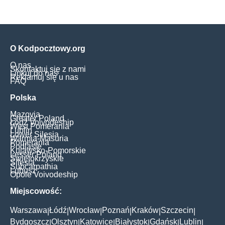
O Kodpocztowy.org
O nas
Skontaktuj się z nami
Linkuj do nas
Reklamuj się u nas
FAQ
Polska
Mazovia
Greater Poland
Łódź Voivodeship
West Pomerania
Lublin
Lower Silesia
Warmia-Masuria
Pomerania
Podlasie
Kujawsko-Pomorskie
Lesser Poland
Świętokrzyskie
Silesia
Subcarpathia
Lubusz
Opole Voivodeship
Miejscowość:
Warszawa
Łódź
Wrocław
Poznań
Kraków
Szczecin
|
|
|
|
|
|
Bydgoszcz
Olsztyn
Katowice
Białystok
Gdańsk
Lublin
|
|
|
|
|
|