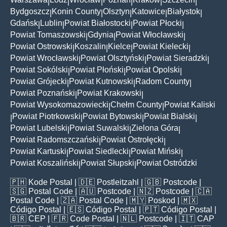
|
|
|
|
|
|
Bydgoszcz
Konin County
Olsztyn
Katowice
Białystok
|
|
|
|
|
Gdańsk
Lublin
Powiat Białostocki
Powiat Płocki
|
|
|
|
Powiat Tomaszowski
Gdynia
Powiat Włocławski
|
|
|
Powiat Ostrowski
Koszalin
Kielce
Powiat Kielecki
|
|
|
|
Powiat Wrocławski
Powiat Olsztyński
Powiat Sieradzki
|
|
|
Powiat Sokólski
Powiat Płoński
Powiat Opolski
|
|
|
Powiat Grójecki
Powiat Kutnowski
Radom County
|
|
|
Powiat Poznański
Powiat Krakowski
|
|
Powiat Wysokomazowiecki
Chełm County
Powiat Kaliski
|
|
Powiat Piotrkowski
Powiat Bytowski
Powiat Bialski
|
|
|
|
Powiat Lubelski
Powiat Suwalski
Zielona Góra
|
|
|
Powiat Radomszczański
Powiat Ostrołęcki
|
|
Powiat Kartuski
Powiat Siedlecki
Powiat Miński
|
|
|
Powiat Koszaliński
Powiat Słupski
Powiat Ostródzki
|
|
🇵🇭
Kode Postal
| 🇩🇪
Postleitzahl
| 🇬🇧
Postcode
|
🇸🇬
Postal Code
| 🇦🇺
Postcode
| 🇳🇿
Postcode
| 🇨🇦
Postal Code
| 🇿🇦
Postal Code
| 🇲🇾
Poskod
| 🇲🇽
Código Postal
| 🇪🇸
Código Postal
| 🇵🇹
Código Postal
|
🇧🇷
CEP
| 🇫🇷
Code Postal
| 🇳🇱
Postcode
| 🇮🇹
CAP