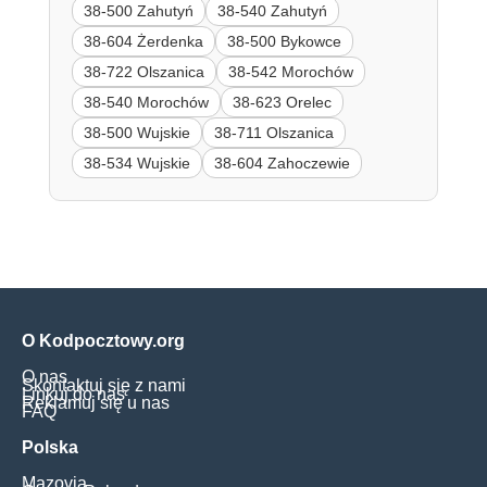
38-500 Zahutyń
38-540 Zahutyń
38-604 Żerdenka
38-500 Bykowce
38-722 Olszanica
38-542 Morochów
38-540 Morochów
38-623 Orelec
38-500 Wujskie
38-711 Olszanica
38-534 Wujskie
38-604 Zahoczewie
O Kodpocztowy.org
O nas
Skontaktuj się z nami
Linkuj do nas
Reklamuj się u nas
FAQ
Polska
Mazovia