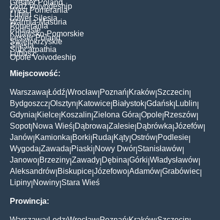
Greater Poland
Łódź Voivodeship
West Pomerania
Lublin
Lower Silesia
Warmia-Masuria
Pomerania
Podlasie
Kujawsko-Pomorskie
Lesser Poland
Świętokrzyskie
Silesia
Subcarpathia
Lubusz
Opole Voivodeship
Miejscowość:
Warszawa
Łódź
Wrocław
Poznań
Kraków
Szczecin
|
|
|
|
|
|
Bydgoszcz
Olsztyn
Katowice
Białystok
Gdańsk
Lublin
|
|
|
|
|
|
Gdynia
Kielce
Koszalin
Zielona Góra
Opole
Rzeszów
|
|
|
|
|
|
Sopot
Nowa Wieś
Dąbrowa
Zalesie
Dąbrówka
Józefów
|
|
|
|
|
|
Janów
Kamionka
Borki
Ruda
Kąty
Ostrów
Podlesie
|
|
|
|
|
|
|
Wygoda
Zawada
Piaski
Nowy Dwór
Stanisławów
|
|
|
|
|
Janowo
Brzeziny
Zawady
Dębina
Górki
Władysławów
|
|
|
|
|
|
Aleksandrów
Biskupice
Józefowo
Adamów
Grabówiec
|
|
|
|
|
Lipiny
Nowiny
Stara Wieś
|
|
Prowincja:
Warszawa
Lodz
Wrocław
Poznań
Kraków
Szczecin