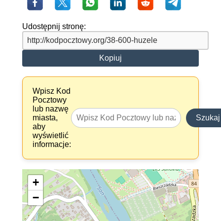
Udostępnij stronę:
Kopiuj
Wpisz Kod
Pocztowy
lub nazwę
miasta,
Szukaj
aby
wyświetlić
informacje:
+
−