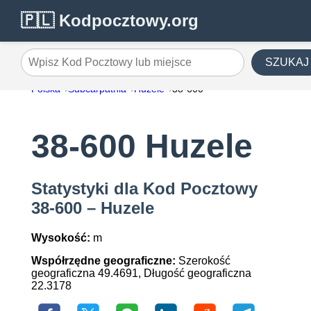
🇵🇱 Kodpocztowy.org
SZUKAJ
Wpisz Kod Pocztowy lub miejsce
Polska
Subcarpathia
Huzele
38-600
38-600 Huzele
Statystyki dla Kod Pocztowy
38-600 – Huzele
Wysokość:
m
Współrzędne geograficzne:
Szerokość
geograficzna 49.4691, Długość geograficzna
22.3178