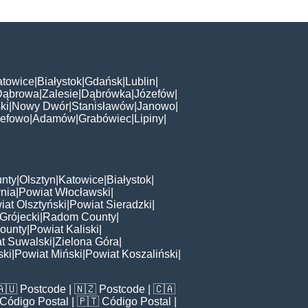
atowice
|
Białystok
|
Gdańsk
|
Lublin
|
Dąbrowa
|
Zalesie
|
Dąbrówka
|
Józefów
|
ki
|
Nowy Dwór
|
Stanisławów
|
Janowo
|
zefowo
|
Adamów
|
Grabówiec
|
Lipiny
|
nty
|
Olsztyn
|
Katowice
|
Białystok
|
nia
|
Powiat Włocławski
|
iat Olsztyński
|
Powiat Sieradzki
|
Grójecki
|
Radom County
|
ounty
|
Powiat Kaliski
|
t Suwalski
|
Zielona Góra
|
ski
|
Powiat Miński
|
Powiat Koszaliński
|
🇦🇺
Postcode
| 🇳🇿
Postcode
| 🇨🇦
Código Postal
| 🇵🇹
Código Postal
|