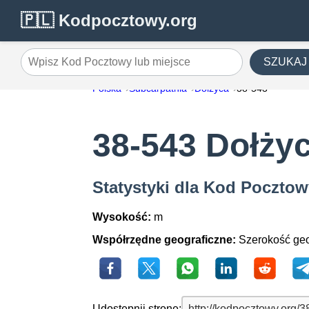
🇵🇱 Kodpocztowy.org
SZUKAJ
Wpisz Kod Pocztowy lub miejsce
Polska
Subcarpathia
Dołżyca
38-543
38-543 Dołży
Statystyki dla Kod Pocztow
Wysokość:
m
Współrzędne geograficzne:
Szerokość geo
Udostępnij stronę: