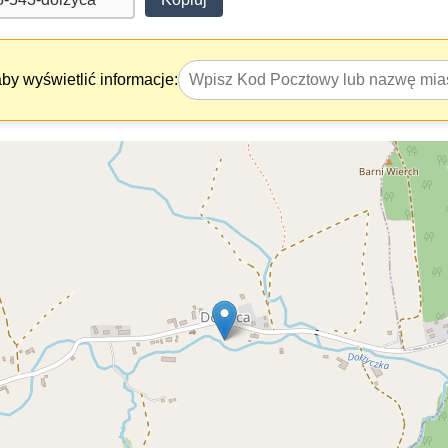
y wyświetlić informacje: