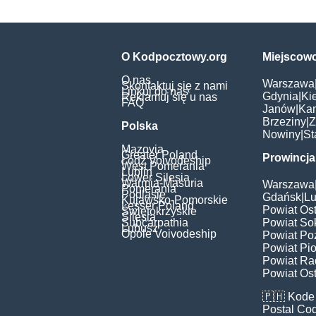
O Kodpocztowy.org
Miejscow
O nas
Warszawa
Skontaktuj się z nami
Linkuj do nas
Gdynia
|
Ki
Reklamuj się u nas
FAQ
Janów
|
Ka
Brzeziny
|
Z
Polska
Nowiny
|
St
Mazovia
Greater Poland
Prowincja
Łódź Voivodeship
West Pomerania
Lublin
Lower Silesia
Warmia-Masuria
Warszawa
Pomerania
Podlasie
Gdańsk
|
Lu
Kujawsko-Pomorskie
Lesser Poland
Powiat Os
Świętokrzyskie
Silesia
Subcarpathia
Powiat Sok
Lubusz
Opole Voivodeship
Powiat Po
Powiat Pio
Powiat Ra
Powiat Ost
🇵🇭
Kode 
Postal Co