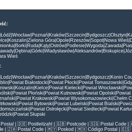
ość:
|
Łódź
|
Wrocław
|
Poznań
|
Kraków
|
Szczecin
|
Bydgoszcz
|
Olsztyn
|
K
elce
|
Koszalin
|
Zielona Góra
|
Opole
|
Rzeszów
|
Sopot
|
Nowa Wieś
|
mionka
|
Borki
|
Ruda
|
Kąty
|
Ostrów
|
Podlesie
|
Wygoda
|
Zawada
|
Pias
awady
|
Dębina
|
Górki
|
Władysławów
|
Aleksandrów
|
Biskupice
|
Jó
ara Wieś
:
|
Lodz
|
Wrocław
|
Poznań
|
Kraków
|
Szczecin
|
Bydgoszcz
|
Konin Cou
blin
|
Powiat Białostocki
|
Powiat Płocki
|
Powiat Tomaszowski
|
Gdy
trowski
|
Koszalin
|
Kielce
|
Powiat Kielecki
|
Powiat Wrocławski
|
Pow
ólski
|
Powiat Płoński
|
Powiat Kutnowski
|
Powiat Opolski
|
Powiat 
znański
|
Powiat Krakowski
|
Powiat Wysokomazowiecki
|
Chełm C
trkowski
|
Powiat Bytowski
|
Powiat Lubelski
|
Powiat Bialski
|
Powia
domszczański
|
Powiat Ostrołęcki
|
Powiat Siedlecki
|
Powiat Kartu
ródzki
|
Powiat Słupski
Postal
| 🇩🇪
Postleitzahl
| 🇬🇧
Postcode
| 🇸🇬
Postal Code
| 
de
| 🇿🇦
Postal Code
| 🇲🇾
Poskod
| 🇲🇽
Código Postal
| 🇪🇸