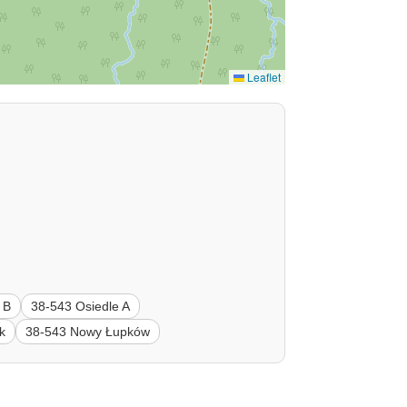
Leaflet
 B
38-543 Osiedle A
k
38-543 Nowy Łupków