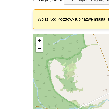
Wpisz Kod Pocztowy lub nazwę miasta, ab
+
−