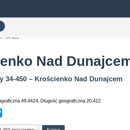
em
34-450
ienko Nad Dunajce
wy 34-450 – Krościenko Nad Dunajcem
graficzna 49.4424, Długość geograficzna 20.422
Kopiuj