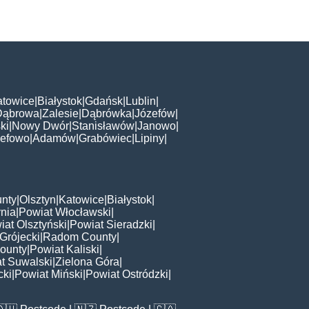
atowice
|
Białystok
|
Gdańsk
|
Lublin
|
Dąbrowa
|
Zalesie
|
Dąbrówka
|
Józefów
|
ki
|
Nowy Dwór
|
Stanisławów
|
Janowo
|
zefowo
|
Adamów
|
Grabówiec
|
Lipiny
|
nty
|
Olsztyn
|
Katowice
|
Białystok
|
nia
|
Powiat Włocławski
|
iat Olsztyński
|
Powiat Sieradzki
|
Grójecki
|
Radom County
|
ounty
|
Powiat Kaliski
|
t Suwalski
|
Zielona Góra
|
cki
|
Powiat Miński
|
Powiat Ostródzki
|