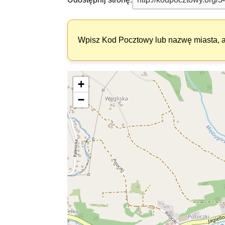
Wpisz Kod Pocztowy lub nazwę miasta, ab
+
−