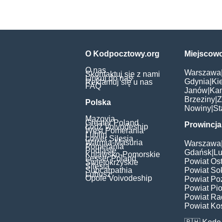
O Kodpocztowy.org
Miejscow
O nas
Warszawa
Skontaktuj się z nami
Linkuj do nas
Gdynia
|
Ki
Reklamuj się u nas
FAQ
Janów
|
Ka
Brzeziny
|
Z
Polska
Nowiny
|
St
Mazovia
Greater Poland
Prowincja
Łódź Voivodeship
West Pomerania
Lublin
Lower Silesia
Warmia-Masuria
Warszawa
Pomerania
Podlasie
Gdańsk
|
Lu
Kujawsko-Pomorskie
Lesser Poland
Powiat Os
Świętokrzyskie
Silesia
Subcarpathia
Powiat Sok
Lubusz
Opole Voivodeship
Powiat Po
Powiat Pio
Powiat Ra
Powiat Kos