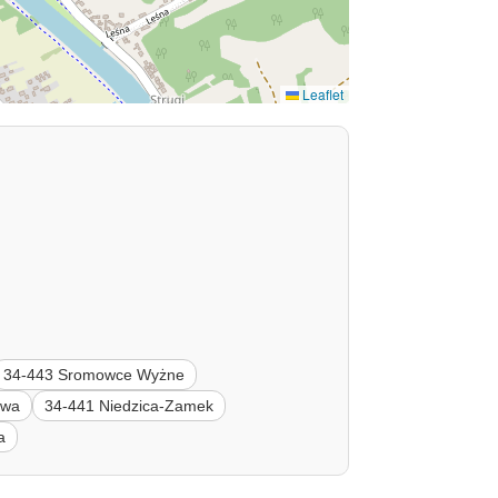
Leaflet
34-443 Sromowce Wyżne
owa
34-441 Niedzica-Zamek
a