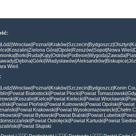
ość:
|
Łódź
|
Wrocław
|
Poznań
|
Kraków
|
Szczecin
|
Bydgoszcz
|
Olsztyn
|
K
elce
|
Koszalin
|
Zielona Góra
|
Opole
|
Rzeszów
|
Sopot
|
Nowa Wieś
|
mionka
|
Borki
|
Ruda
|
Kąty
|
Ostrów
|
Podlesie
|
Wygoda
|
Zawada
|
Pias
awady
|
Dębina
|
Górki
|
Władysławów
|
Aleksandrów
|
Biskupice
|
Jó
ara Wieś
:
|
Lodz
|
Wrocław
|
Poznań
|
Kraków
|
Szczecin
|
Bydgoszcz
|
Konin Cou
blin
|
Powiat Białostocki
|
Powiat Płocki
|
Powiat Tomaszowski
|
Gdy
trowski
|
Koszalin
|
Kielce
|
Powiat Kielecki
|
Powiat Wrocławski
|
Pow
ólski
|
Powiat Płoński
|
Powiat Kutnowski
|
Powiat Opolski
|
Powiat 
znański
|
Powiat Krakowski
|
Powiat Wysokomazowiecki
|
Chełm C
trkowski
|
Powiat Bytowski
|
Powiat Bialski
|
Powiat Lubelski
|
Powia
domszczański
|
Powiat Ostrołęcki
|
Powiat Kartuski
|
Powiat Siedle
zaliński
|
Powiat Słupski