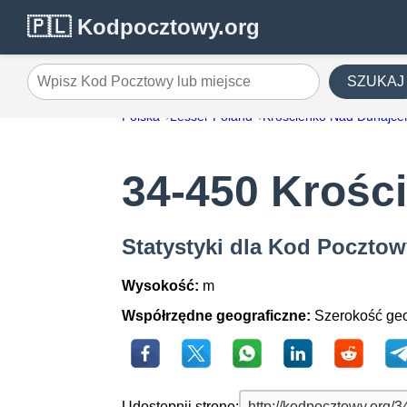
🇵🇱 Kodpocztowy.org
SZUKAJ
Wpisz Kod Pocztowy lub miejsce
Polska
Lesser Poland
Krościenko Nad Dunajc
34-450 Krośc
Statystyki dla Kod Poczto
Wysokość:
m
Współrzędne geograficzne:
Szerokość geo
Udostępnij stronę: