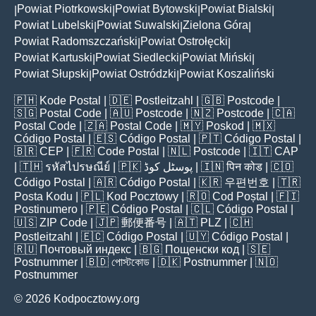
Powiat Piotrkowski
Powiat Bytowski
Powiat Bialski
|
|
|
|
Powiat Lubelski
Powiat Suwalski
Zielona Góra
|
|
|
Powiat Radomszczański
Powiat Ostrołęcki
|
|
Powiat Kartuski
Powiat Siedlecki
Powiat Miński
|
|
|
Powiat Słupski
Powiat Ostródzki
Powiat Koszaliński
|
|
🇵🇭
Kode Postal
| 🇩🇪
Postleitzahl
| 🇬🇧
Postcode
|
🇸🇬
Postal Code
| 🇦🇺
Postcode
| 🇳🇿
Postcode
| 🇨🇦
Postal Code
| 🇿🇦
Postal Code
| 🇲🇾
Poskod
| 🇲🇽
Código Postal
| 🇪🇸
Código Postal
| 🇵🇹
Código Postal
|
🇧🇷
CEP
| 🇫🇷
Code Postal
| 🇳🇱
Postcode
| 🇮🇹
CAP
| 🇹🇭
รหัสไปรษณีย์
| 🇵🇰
پوسٹل کوڈ
| 🇮🇳
पिन कोड
| 🇨🇴
Código Postal
| 🇦🇷
Código Postal
| 🇰🇷
우편번호
| 🇹🇷
Posta Kodu
| 🇵🇱
Kod Pocztowy
| 🇷🇴
Cod Poștal
| 🇫🇮
Postinumero
| 🇵🇪
Código Postal
| 🇨🇱
Código Postal
|
🇺🇸
ZIP Code
| 🇯🇵
郵便番号
| 🇦🇹
PLZ
| 🇨🇭
Postleitzahl
| 🇪🇨
Código Postal
| 🇺🇾
Código Postal
|
🇷🇺
Почтовый индекс
| 🇧🇬
Пощенски код
| 🇸🇪
Postnummer
| 🇧🇩
পোস্টকোড
| 🇩🇰
Postnummer
| 🇳🇴
Postnummer
© 2026 Kodpocztowy.org