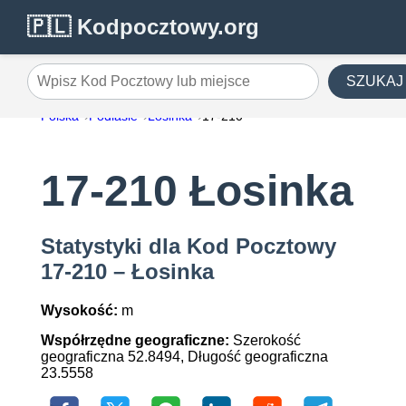
🇵🇱 Kodpocztowy.org
SZUKAJ
Wpisz Kod Pocztowy lub miejsce
Polska
Podlasie
Łosinka
17-210
17-210 Łosinka
Statystyki dla Kod Pocztowy
17-210 – Łosinka
Wysokość:
m
Współrzędne geograficzne:
Szerokość
geograficzna 52.8494, Długość geograficzna
23.5558