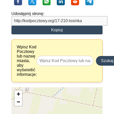
Udostępnij stronę:
Kopiuj
Wpisz Kod
Pocztowy
lub nazwę
miasta,
Szukaj
aby
wyświetlić
informacje:
+
−