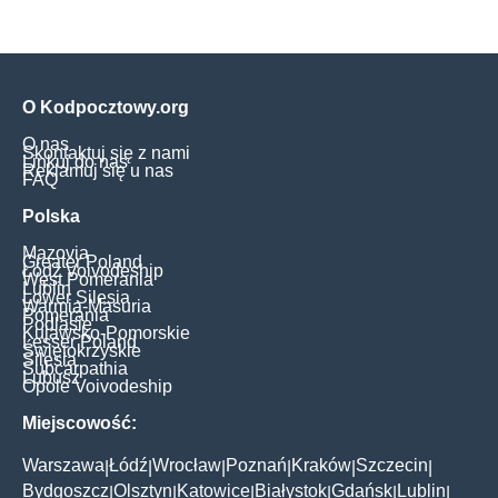
O Kodpocztowy.org
O nas
Skontaktuj się z nami
Linkuj do nas
Reklamuj się u nas
FAQ
Polska
Mazovia
Greater Poland
Łódź Voivodeship
West Pomerania
Lublin
Lower Silesia
Warmia-Masuria
Pomerania
Podlasie
Kujawsko-Pomorskie
Lesser Poland
Świętokrzyskie
Silesia
Subcarpathia
Lubusz
Opole Voivodeship
Miejscowość:
Warszawa
Łódź
Wrocław
Poznań
Kraków
Szczecin
|
|
|
|
|
|
Bydgoszcz
Olsztyn
Katowice
Białystok
Gdańsk
Lublin
|
|
|
|
|
|