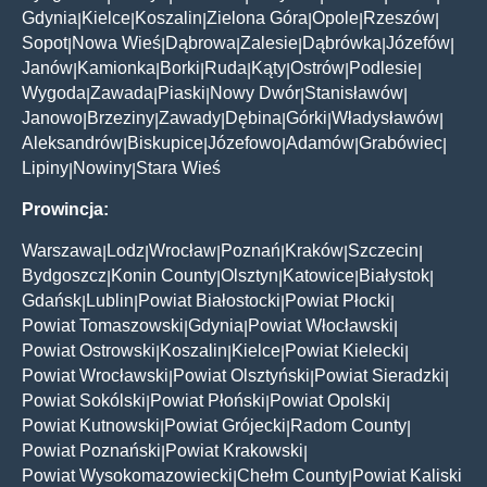
Gdynia
Kielce
Koszalin
Zielona Góra
Opole
Rzeszów
|
|
|
|
|
|
Sopot
Nowa Wieś
Dąbrowa
Zalesie
Dąbrówka
Józefów
|
|
|
|
|
|
Janów
Kamionka
Borki
Ruda
Kąty
Ostrów
Podlesie
|
|
|
|
|
|
|
Wygoda
Zawada
Piaski
Nowy Dwór
Stanisławów
|
|
|
|
|
Janowo
Brzeziny
Zawady
Dębina
Górki
Władysławów
|
|
|
|
|
|
Aleksandrów
Biskupice
Józefowo
Adamów
Grabówiec
|
|
|
|
|
Lipiny
Nowiny
Stara Wieś
|
|
Prowincja:
Warszawa
Lodz
Wrocław
Poznań
Kraków
Szczecin
|
|
|
|
|
|
Bydgoszcz
Konin County
Olsztyn
Katowice
Białystok
|
|
|
|
|
Gdańsk
Lublin
Powiat Białostocki
Powiat Płocki
|
|
|
|
Powiat Tomaszowski
Gdynia
Powiat Włocławski
|
|
|
Powiat Ostrowski
Koszalin
Kielce
Powiat Kielecki
|
|
|
|
Powiat Wrocławski
Powiat Olsztyński
Powiat Sieradzki
|
|
|
Powiat Sokólski
Powiat Płoński
Powiat Opolski
|
|
|
Powiat Kutnowski
Powiat Grójecki
Radom County
|
|
|
Powiat Poznański
Powiat Krakowski
|
|
Powiat Wysokomazowiecki
Chełm County
Powiat Kaliski
|
|