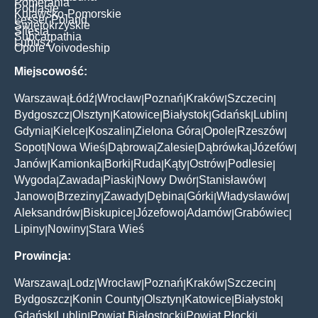
Pomerania
Podlasie
Kujawsko-Pomorskie
Lesser Poland
Świętokrzyskie
Silesia
Subcarpathia
Lubusz
Opole Voivodeship
Miejscowość:
Warszawa
Łódź
Wrocław
Poznań
Kraków
Szczecin
|
|
|
|
|
|
Bydgoszcz
Olsztyn
Katowice
Białystok
Gdańsk
Lublin
|
|
|
|
|
|
Gdynia
Kielce
Koszalin
Zielona Góra
Opole
Rzeszów
|
|
|
|
|
|
Sopot
Nowa Wieś
Dąbrowa
Zalesie
Dąbrówka
Józefów
|
|
|
|
|
|
Janów
Kamionka
Borki
Ruda
Kąty
Ostrów
Podlesie
|
|
|
|
|
|
|
Wygoda
Zawada
Piaski
Nowy Dwór
Stanisławów
|
|
|
|
|
Janowo
Brzeziny
Zawady
Dębina
Górki
Władysławów
|
|
|
|
|
|
Aleksandrów
Biskupice
Józefowo
Adamów
Grabówiec
|
|
|
|
|
Lipiny
Nowiny
Stara Wieś
|
|
Prowincja:
Warszawa
Lodz
Wrocław
Poznań
Kraków
Szczecin
|
|
|
|
|
|
Bydgoszcz
Konin County
Olsztyn
Katowice
Białystok
|
|
|
|
|
Gdańsk
Lublin
Powiat Białostocki
Powiat Płocki
|
|
|
|