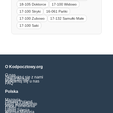
18-105 Doktorce
17-100 Widowo
17-100 Stryki
16-061 Pańki
17-100 Zubowo
17-132 Samułki Małe
17-100 Saki
O Kodpocztowy.org
O nas
Skontaktuj się z nami
Linkuj do nas
Reklamuj się u nas
FAQ
Polska
Mazovia
Greater Poland
Łódź Voivodeship
West Pomerania
Lublin
Lower Silesia
Warmia-Masuria