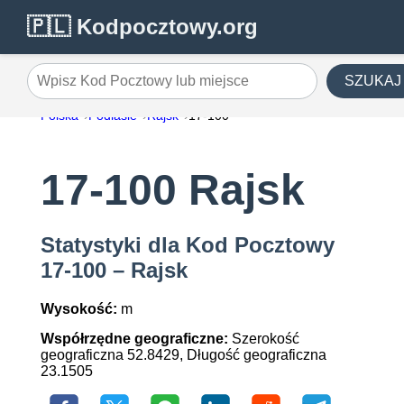
🇵🇱 Kodpocztowy.org
SZUKAJ
Wpisz Kod Pocztowy lub miejsce
Polska
Podlasie
Rajsk
17-100
17-100 Rajsk
Statystyki dla Kod Pocztowy
17-100 – Rajsk
Wysokość:
m
Współrzędne geograficzne:
Szerokość
geograficzna 52.8429, Długość geograficzna
23.1505