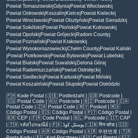
Powiat Tomaszowski
Gdynia
Powiat Włocławski
|
|
|
Powiat Ostrowski
Koszalin
Kielce
Powiat Kielecki
|
|
|
|
Powiat Wrocławski
Powiat Olsztyński
Powiat Sieradzki
|
|
|
Powiat Sokólski
Powiat Płoński
Powiat Kutnowski
|
|
|
Powiat Opolski
Powiat Grójecki
Radom County
|
|
|
Powiat Poznański
Powiat Krakowski
|
|
Powiat Wysokomazowiecki
Chełm County
Powiat Kaliski
|
|
Powiat Piotrkowski
Powiat Bytowski
Powiat Lubelski
|
|
|
|
Powiat Bialski
Powiat Suwalski
Zielona Góra
|
|
|
Powiat Radomszczański
Powiat Ostrołęcki
|
|
Powiat Siedlecki
Powiat Kartuski
Powiat Miński
|
|
|
Powiat Koszaliński
Powiat Słupski
Powiat Ostródzki
|
|
🇵🇭
Kode Postal
| 🇩🇪
Postleitzahl
| 🇬🇧
Postcode
|
🇸🇬
Postal Code
| 🇦🇺
Postcode
| 🇳🇿
Postcode
| 🇨🇦
Postal Code
| 🇿🇦
Postal Code
| 🇲🇾
Poskod
| 🇲🇽
Código Postal
| 🇪🇸
Código Postal
| 🇵🇹
Código Postal
|
🇧🇷
CEP
| 🇫🇷
Code Postal
| 🇳🇱
Postcode
| 🇮🇹
CAP
| 🇹🇭
รหัสไปรษณีย์
| 🇵🇰
پوسٹل کوڈ
| 🇮🇳
पिन कोड
| 🇨🇴
Código Postal
| 🇦🇷
Código Postal
| 🇰🇷
우편번호
| 🇹🇷
Posta Kodu
| 🇵🇱
Kod Pocztowy
| 🇷🇴
Cod Poștal
| 🇫🇮