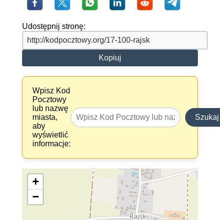
Udostępnij stronę:
Kopiuj
Wpisz Kod
Pocztowy
lub nazwę
miasta,
Szukaj
aby
wyświetlić
informacje:
+
−