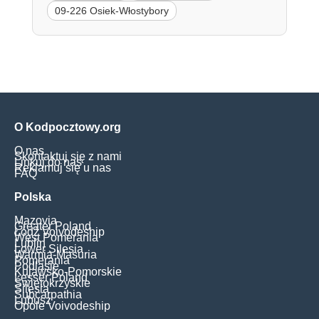
09-226 Osiek-Włostybory
O Kodpocztowy.org
O nas
Skontaktuj się z nami
Linkuj do nas
Reklamuj się u nas
FAQ
Polska
Mazovia
Greater Poland
Łódź Voivodeship
West Pomerania
Lublin
Lower Silesia
Warmia-Masuria
Pomerania
Podlasie
Kujawsko-Pomorskie
Lesser Poland
Świętokrzyskie
Silesia
Subcarpathia
Lubusz
Opole Voivodeship