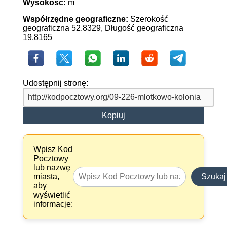
Wysokość:
m
Współrzędne geograficzne:
Szerokość
geograficzna 52.8329, Długość geograficzna
19.8165
Udostępnij stronę:
Kopiuj
Wpisz Kod
Pocztowy
lub nazwę
miasta,
Szukaj
aby
wyświetlić
informacje: