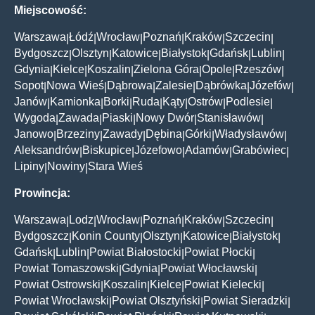
Miejscowość:
Warszawa
Łódź
Wrocław
Poznań
Kraków
Szczecin
|
|
|
|
|
|
Bydgoszcz
Olsztyn
Katowice
Białystok
Gdańsk
Lublin
|
|
|
|
|
|
Gdynia
Kielce
Koszalin
Zielona Góra
Opole
Rzeszów
|
|
|
|
|
|
Sopot
Nowa Wieś
Dąbrowa
Zalesie
Dąbrówka
Józefów
|
|
|
|
|
|
Janów
Kamionka
Borki
Ruda
Kąty
Ostrów
Podlesie
|
|
|
|
|
|
|
Wygoda
Zawada
Piaski
Nowy Dwór
Stanisławów
|
|
|
|
|
Janowo
Brzeziny
Zawady
Dębina
Górki
Władysławów
|
|
|
|
|
|
Aleksandrów
Biskupice
Józefowo
Adamów
Grabówiec
|
|
|
|
|
Lipiny
Nowiny
Stara Wieś
|
|
Prowincja:
Warszawa
Lodz
Wrocław
Poznań
Kraków
Szczecin
|
|
|
|
|
|
Bydgoszcz
Konin County
Olsztyn
Katowice
Białystok
|
|
|
|
|
Gdańsk
Lublin
Powiat Białostocki
Powiat Płocki
|
|
|
|
Powiat Tomaszowski
Gdynia
Powiat Włocławski
|
|
|
Powiat Ostrowski
Koszalin
Kielce
Powiat Kielecki
|
|
|
|
Powiat Wrocławski
Powiat Olsztyński
Powiat Sieradzki
|
|
|