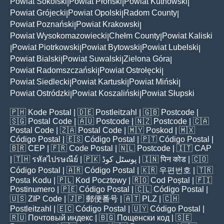
Powiat Sokólski
Powiat Płoński
Powiat Kutnowski
|
|
|
Powiat Grójecki
Powiat Opolski
Radom County
|
|
|
Powiat Poznański
Powiat Krakowski
|
|
Powiat Wysokomazowiecki
Chełm County
Powiat Kaliski
|
|
Powiat Piotrkowski
Powiat Bytowski
Powiat Lubelski
|
|
|
|
Powiat Bialski
Powiat Suwalski
Zielona Góra
|
|
|
Powiat Radomszczański
Powiat Ostrołęcki
|
|
Powiat Siedlecki
Powiat Kartuski
Powiat Miński
|
|
|
Powiat Ostródzki
Powiat Koszaliński
Powiat Słupski
|
|
🇵🇭
Kode Postal
| 🇩🇪
Postleitzahl
| 🇬🇧
Postcode
|
🇸🇬
Postal Code
| 🇦🇺
Postcode
| 🇳🇿
Postcode
| 🇨🇦
Postal Code
| 🇿🇦
Postal Code
| 🇲🇾
Poskod
| 🇲🇽
Código Postal
| 🇪🇸
Código Postal
| 🇵🇹
Código Postal
|
🇧🇷
CEP
| 🇫🇷
Code Postal
| 🇳🇱
Postcode
| 🇮🇹
CAP
| 🇹🇭
รหัสไปรษณีย์
| 🇵🇰
پوسٹل کوڈ
| 🇮🇳
पिन कोड
| 🇨🇴
Código Postal
| 🇦🇷
Código Postal
| 🇰🇷
우편번호
| 🇹🇷
Posta Kodu
| 🇵🇱
Kod Pocztowy
| 🇷🇴
Cod Poștal
| 🇫🇮
Postinumero
| 🇵🇪
Código Postal
| 🇨🇱
Código Postal
|
🇺🇸
ZIP Code
| 🇯🇵
郵便番号
| 🇦🇹
PLZ
| 🇨🇭
Postleitzahl
| 🇪🇨
Código Postal
| 🇺🇾
Código Postal
|
🇷🇺
Почтовый индекс
| 🇧🇬
Пощенски код
| 🇸🇪