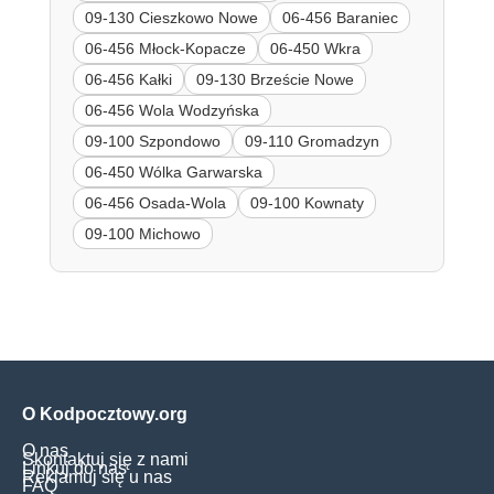
09-130 Cieszkowo Nowe
06-456 Baraniec
06-456 Młock-Kopacze
06-450 Wkra
06-456 Kałki
09-130 Brzeście Nowe
06-456 Wola Wodzyńska
09-100 Szpondowo
09-110 Gromadzyn
06-450 Wólka Garwarska
06-456 Osada-Wola
09-100 Kownaty
09-100 Michowo
O Kodpocztowy.org
O nas
Skontaktuj się z nami
Linkuj do nas
Reklamuj się u nas
FAQ