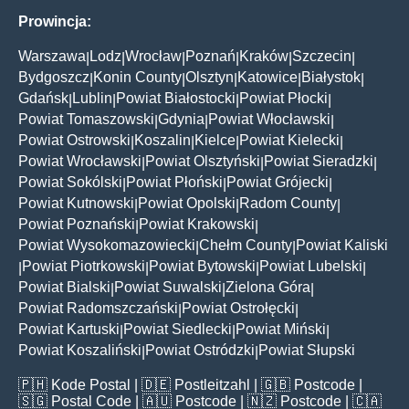
Prowincja:
Warszawa
Lodz
Wrocław
Poznań
Kraków
Szczecin
|
|
|
|
|
|
Bydgoszcz
Konin County
Olsztyn
Katowice
Białystok
|
|
|
|
|
Gdańsk
Lublin
Powiat Białostocki
Powiat Płocki
|
|
|
|
Powiat Tomaszowski
Gdynia
Powiat Włocławski
|
|
|
Powiat Ostrowski
Koszalin
Kielce
Powiat Kielecki
|
|
|
|
Powiat Wrocławski
Powiat Olsztyński
Powiat Sieradzki
|
|
|
Powiat Sokólski
Powiat Płoński
Powiat Grójecki
|
|
|
Powiat Kutnowski
Powiat Opolski
Radom County
|
|
|
Powiat Poznański
Powiat Krakowski
|
|
Powiat Wysokomazowiecki
Chełm County
Powiat Kaliski
|
|
Powiat Piotrkowski
Powiat Bytowski
Powiat Lubelski
|
|
|
|
Powiat Bialski
Powiat Suwalski
Zielona Góra
|
|
|
Powiat Radomszczański
Powiat Ostrołęcki
|
|
Powiat Kartuski
Powiat Siedlecki
Powiat Miński
|
|
|
Powiat Koszaliński
Powiat Ostródzki
Powiat Słupski
|
|
🇵🇭
Kode Postal
| 🇩🇪
Postleitzahl
| 🇬🇧
Postcode
|
🇸🇬
Postal Code
| 🇦🇺
Postcode
| 🇳🇿
Postcode
| 🇨🇦