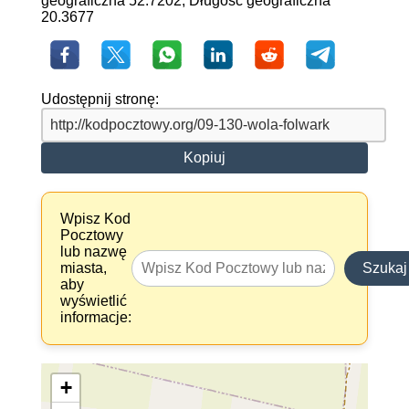
geograficzna 52.7202, Długość geograficzna
20.3677
Udostępnij stronę:
Kopiuj
Wpisz Kod
Pocztowy
lub nazwę
miasta,
Szukaj
aby
wyświetlić
informacje:
+