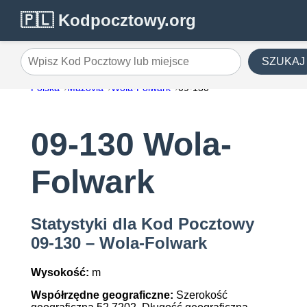
🇵🇱 Kodpocztowy.org
SZUKAJ
Wpisz Kod Pocztowy lub miejsce
Polska
Mazovia
Wola-Folwark
09-130
09-130 Wola-
Folwark
Statystyki dla Kod Pocztowy
09-130 – Wola-Folwark
Wysokość:
m
Współrzędne geograficzne:
Szerokość