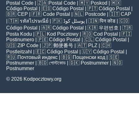
Postal Code
| 🇿🇦
Postal Code
| 🇲🇾
Poskod
| 🇲🇽
Código Postal
| 🇪🇸
Código Postal
| 🇵🇹
Código Postal
|
🇧🇷
CEP
| 🇫🇷
Code Postal
| 🇳🇱
Postcode
| 🇮🇹
CAP
| 🇹🇭
รหัสไปรษณีย์
| 🇵🇰
پوسٹل کوڈ
| 🇮🇳
पिन कोड
| 🇨🇴
Código Postal
| 🇦🇷
Código Postal
| 🇰🇷
우편번호
| 🇹🇷
Posta Kodu
| 🇵🇱
Kod Pocztowy
| 🇷🇴
Cod Poștal
| 🇫🇮
Postinumero
| 🇵🇪
Código Postal
| 🇨🇱
Código Postal
|
🇺🇸
ZIP Code
| 🇯🇵
郵便番号
| 🇦🇹
PLZ
| 🇨🇭
Postleitzahl
| 🇪🇨
Código Postal
| 🇺🇾
Código Postal
|
🇷🇺
Почтовый индекс
| 🇧🇬
Пощенски код
| 🇸🇪
Postnummer
| 🇧🇩
পোস্টকোড
| 🇩🇰
Postnummer
| 🇳🇴
Postnummer
© 2026 Kodpocztowy.org