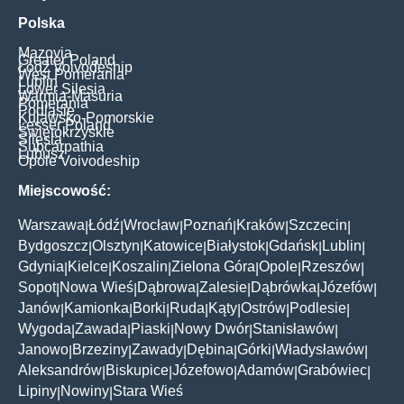
Polska
Mazovia
Greater Poland
Łódź Voivodeship
West Pomerania
Lublin
Lower Silesia
Warmia-Masuria
Pomerania
Podlasie
Kujawsko-Pomorskie
Lesser Poland
Świętokrzyskie
Silesia
Subcarpathia
Lubusz
Opole Voivodeship
Miejscowość:
Warszawa
Łódź
Wrocław
Poznań
Kraków
Szczecin
|
|
|
|
|
|
Bydgoszcz
Olsztyn
Katowice
Białystok
Gdańsk
Lublin
|
|
|
|
|
|
Gdynia
Kielce
Koszalin
Zielona Góra
Opole
Rzeszów
|
|
|
|
|
|
Sopot
Nowa Wieś
Dąbrowa
Zalesie
Dąbrówka
Józefów
|
|
|
|
|
|
Janów
Kamionka
Borki
Ruda
Kąty
Ostrów
Podlesie
|
|
|
|
|
|
|
Wygoda
Zawada
Piaski
Nowy Dwór
Stanisławów
|
|
|
|
|
Janowo
Brzeziny
Zawady
Dębina
Górki
Władysławów
|
|
|
|
|
|
Aleksandrów
Biskupice
Józefowo
Adamów
Grabówiec
|
|
|
|
|
Lipiny
Nowiny
Stara Wieś
|
|