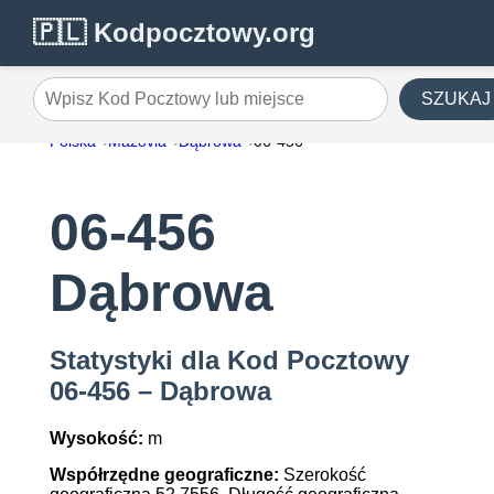
🇵🇱 Kodpocztowy.org
SZUKAJ
Wpisz Kod Pocztowy lub miejsce
Polska
Mazovia
Dąbrowa
06-456
06-456
Dąbrowa
Statystyki dla Kod Pocztowy
06-456 – Dąbrowa
Wysokość:
m
Współrzędne geograficzne:
Szerokość