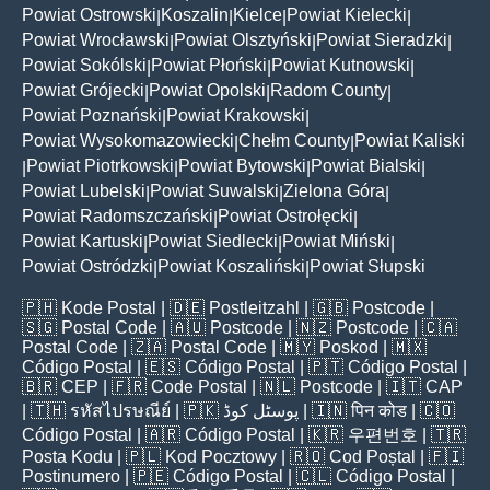
Powiat Ostrowski
Koszalin
Kielce
Powiat Kielecki
|
|
|
|
Powiat Wrocławski
Powiat Olsztyński
Powiat Sieradzki
|
|
|
Powiat Sokólski
Powiat Płoński
Powiat Kutnowski
|
|
|
Powiat Grójecki
Powiat Opolski
Radom County
|
|
|
Powiat Poznański
Powiat Krakowski
|
|
Powiat Wysokomazowiecki
Chełm County
Powiat Kaliski
|
|
Powiat Piotrkowski
Powiat Bytowski
Powiat Bialski
|
|
|
|
Powiat Lubelski
Powiat Suwalski
Zielona Góra
|
|
|
Powiat Radomszczański
Powiat Ostrołęcki
|
|
Powiat Kartuski
Powiat Siedlecki
Powiat Miński
|
|
|
Powiat Ostródzki
Powiat Koszaliński
Powiat Słupski
|
|
🇵🇭
Kode Postal
| 🇩🇪
Postleitzahl
| 🇬🇧
Postcode
|
🇸🇬
Postal Code
| 🇦🇺
Postcode
| 🇳🇿
Postcode
| 🇨🇦
Postal Code
| 🇿🇦
Postal Code
| 🇲🇾
Poskod
| 🇲🇽
Código Postal
| 🇪🇸
Código Postal
| 🇵🇹
Código Postal
|
🇧🇷
CEP
| 🇫🇷
Code Postal
| 🇳🇱
Postcode
| 🇮🇹
CAP
| 🇹🇭
รหัสไปรษณีย์
| 🇵🇰
پوسٹل کوڈ
| 🇮🇳
पिन कोड
| 🇨🇴
Código Postal
| 🇦🇷
Código Postal
| 🇰🇷
우편번호
| 🇹🇷
Posta Kodu
| 🇵🇱
Kod Pocztowy
| 🇷🇴
Cod Poștal
| 🇫🇮
Postinumero
| 🇵🇪
Código Postal
| 🇨🇱
Código Postal
|