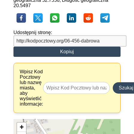
geograficzna 52.7556, Długość geograficzna
20.5497
Udostępnij stronę:
Kopiuj
Wpisz Kod
Pocztowy
lub nazwę
miasta,
Szukaj
aby
wyświetlić
informacje:
+