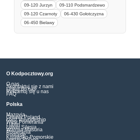
09-120 Jurzyn
09-110 Podsmardzewo
09-120 Czarnoty
06-430 Gołotczyzna
06-450 Bielawy
O Kodpocztowy.org
O nas
Skontaktuj się z nami
Linkuj do nas
Reklamuj się u nas
FAQ
Polska
Mazovia
Greater Poland
Łódź Voivodeship
West Pomerania
Lublin
Lower Silesia
Warmia-Masuria
Pomerania
Podlasie
Kujawsko-Pomorskie
Lesser Poland