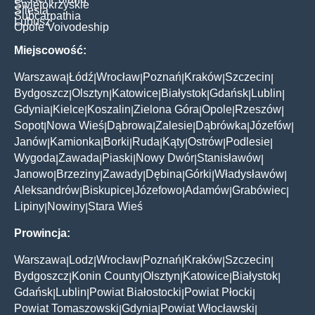
Świętokrzyskie
Silesia
Subcarpathia
Lubusz
Opole Voivodeship
Miejscowość:
Warszawa
Łódź
Wrocław
Poznań
Kraków
Szczecin
|
|
|
|
|
|
Bydgoszcz
Olsztyn
Katowice
Białystok
Gdańsk
Lublin
|
|
|
|
|
|
Gdynia
Kielce
Koszalin
Zielona Góra
Opole
Rzeszów
|
|
|
|
|
|
Sopot
Nowa Wieś
Dąbrowa
Zalesie
Dąbrówka
Józefów
|
|
|
|
|
|
Janów
Kamionka
Borki
Ruda
Kąty
Ostrów
Podlesie
|
|
|
|
|
|
|
Wygoda
Zawada
Piaski
Nowy Dwór
Stanisławów
|
|
|
|
|
Janowo
Brzeziny
Zawady
Dębina
Górki
Władysławów
|
|
|
|
|
|
Aleksandrów
Biskupice
Józefowo
Adamów
Grabówiec
|
|
|
|
|
Lipiny
Nowiny
Stara Wieś
|
|
Prowincja:
Warszawa
Lodz
Wrocław
Poznań
Kraków
Szczecin
|
|
|
|
|
|
Bydgoszcz
Konin County
Olsztyn
Katowice
Białystok
|
|
|
|
|
Gdańsk
Lublin
Powiat Białostocki
Powiat Płocki
|
|
|
|
Powiat Tomaszowski
Gdynia
Powiat Włocławski
|
|
|