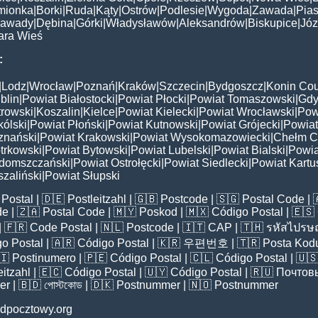
mionka
|
Borki
|
Ruda
|
Kąty
|
Ostrów
|
Podlesie
|
Wygoda
|
Zawada
|
Pias
awady
|
Dębina
|
Górki
|
Władysławów
|
Aleksandrów
|
Biskupice
|
Jó
ara Wieś
:
|
Lodz
|
Wrocław
|
Poznań
|
Kraków
|
Szczecin
|
Bydgoszcz
|
Konin Cou
blin
|
Powiat Białostocki
|
Powiat Płocki
|
Powiat Tomaszowski
|
Gdy
trowski
|
Koszalin
|
Kielce
|
Powiat Kielecki
|
Powiat Wrocławski
|
Pow
ólski
|
Powiat Płoński
|
Powiat Kutnowski
|
Powiat Grójecki
|
Powiat
znański
|
Powiat Krakowski
|
Powiat Wysokomazowiecki
|
Chełm C
trkowski
|
Powiat Bytowski
|
Powiat Lubelski
|
Powiat Bialski
|
Powia
domszczański
|
Powiat Ostrołęcki
|
Powiat Siedlecki
|
Powiat Kartu
zaliński
|
Powiat Słupski
Postal
| 🇩🇪
Postleitzahl
| 🇬🇧
Postcode
| 🇸🇬
Postal Code
| 
de
| 🇿🇦
Postal Code
| 🇲🇾
Poskod
| 🇲🇽
Código Postal
| 🇪🇸
| 🇫🇷
Code Postal
| 🇳🇱
Postcode
| 🇮🇹
CAP
| 🇹🇭
รหัสไปรษณ
o Postal
| 🇦🇷
Código Postal
| 🇰🇷
우편번호
| 🇹🇷
Posta Kod
🇮
Postinumero
| 🇵🇪
Código Postal
| 🇨🇱
Código Postal
| 🇺
eitzahl
| 🇪🇨
Código Postal
| 🇺🇾
Código Postal
| 🇷🇺
Почтов
er
| 🇧🇩
পোস্টকোড
| 🇩🇰
Postnummer
| 🇳🇴
Postnummer
dpocztowy.org