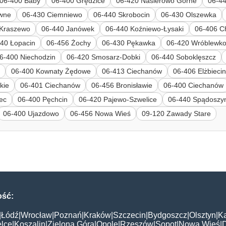
06-400 Baby
06-400 Grędzice
06-420 Nasierowo Górne
06-4
wne
06-430 Ciemniewo
06-440 Skrobocin
06-430 Olszewka
 Kraszewo
06-440 Janówek
06-440 Koźniewo-Łysaki
06-406 C
40 Łopacin
06-456 Żochy
06-430 Pękawka
06-420 Wróblewk
6-400 Niechodzin
06-420 Smosarz-Dobki
06-440 Soboklęszcz
e
06-400 Kownaty Żędowe
06-413 Ciechanów
06-406 Elżbieci
kie
06-401 Ciechanów
06-456 Bronisławie
06-400 Ciechanów
ec
06-400 Pęchcin
06-420 Pajewo-Szwelice
06-440 Spądoszy
06-400 Ujazdowo
06-456 Nowa Wieś
09-120 Zawady Stare
ość:
|
Łódź
|
Wrocław
|
Poznań
|
Kraków
|
Szczecin
|
Bydgoszcz
|
Olsztyn
|
K
elce
|
Koszalin
|
Zielona Góra
|
Opole
|
Rzeszów
|
Sopot
|
Nowa Wieś
|