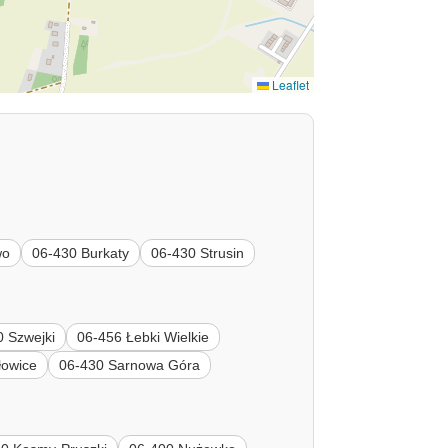
Leaflet
wo
06-430 Burkaty
06-430 Strusin
0 Szwejki
06-456 Łebki Wielkie
łowice
06-430 Sarnowa Góra