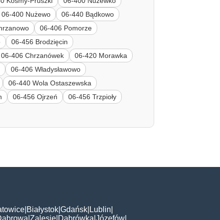
40 Kosmy-Pruszki
06-400 Nużewko
06-400 Nużewo
06-440 Bądkowo
hrzanowo
06-406 Pomorze
o
06-456 Brodzięcin
06-406 Chrzanówek
06-420 Morawka
n
06-406 Władysławowo
06-440 Wola Ostaszewska
n
06-456 Ojrzeń
06-456 Trzpioły
atowice
|
Białystok
|
Gdańsk
|
Lublin
|
Dąbrowa
|
Zalesie
|
Dąbrówka
|
Józefów
|