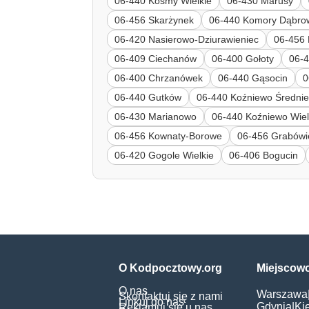
06-440 Kosmy Wielkie
06-430 Marusy
06-456 Skarżynek
06-440 Komory Dąbro
06-420 Nasierowo-Dziurawieniec
06-456
06-409 Ciechanów
06-400 Gołoty
06-4
06-400 Chrzanówek
06-440 Gąsocin
0
06-440 Gutków
06-440 Koźniewo Średni
06-430 Marianowo
06-440 Koźniewo Wiel
06-456 Kownaty-Borowe
06-456 Grabówi
06-420 Gogole Wielkie
06-406 Bogucin
O Kodpocztowy.org
Miejscow
O nas
Warszawa
Skontaktuj się z nami
Linkuj do nas
Gdynia
|
Ki
Reklamuj się u nas