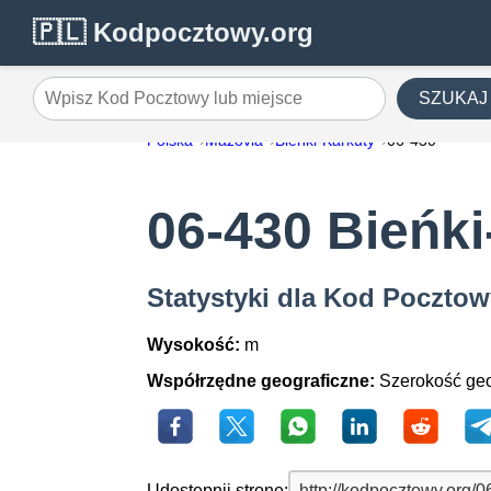
🇵🇱 Kodpocztowy.org
SZUKAJ
Wpisz Kod Pocztowy lub miejsce
Polska
Mazovia
Bieńki-Karkuty
06-430
06-430 Bieńki
Statystyki dla Kod Pocztow
Wysokość:
m
Współrzędne geograficzne:
Szerokość geo
Udostępnij stronę: