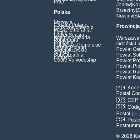
FAQ
Janów
|
Ka
Brzeziny
|
Z
Polska
Nowiny
|
St
Mazovia
Greater Poland
Prowincja
Łódź Voivodeship
West Pomerania
Lublin
Lower Silesia
Warmia-Masuria
Warszawa
Pomerania
Podlasie
Gdańsk
|
Lu
Kujawsko-Pomorskie
Lesser Poland
Powiat Os
Świętokrzyskie
Silesia
Subcarpathia
Powiat Sok
Lubusz
Opole Voivodeship
Powiat Po
Powiat Pio
Powiat Ra
Powiat Kos
🇵🇭
Kode 
Postal Co
🇧🇷
CEP
🇨🇴
Códig
Poștal
| 
🇨🇭
Postl
Postnumm
© 2026 Ko