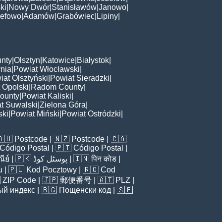
ki
|
Nowy Dwór
|
Stanisławów
|
Janowo
|
zefowo
|
Adamów
|
Grabówiec
|
Lipiny
|
nty
|
Olsztyn
|
Katowice
|
Białystok
|
nia
|
Powiat Włocławski
|
iat Olsztyński
|
Powiat Sieradzki
|
 Opolski
|
Radom County
|
ounty
|
Powiat Kaliski
|
t Suwalski
|
Zielona Góra
|
ski
|
Powiat Miński
|
Powiat Ostródzki
|
🇦🇺
Postcode
| 🇳🇿
Postcode
| 🇨🇦
Código Postal
| 🇵🇹
Código Postal
|
ีย์
| 🇵🇰
پوسٹل کوڈ
| 🇮🇳
पिन कोड
|
u
| 🇵🇱
Kod Pocztowy
| 🇷🇴
Cod

ZIP Code
| 🇯🇵
郵便番号
| 🇦🇹
PLZ
|
ый индекс
| 🇧🇬
Пощенски код
| 🇸🇪