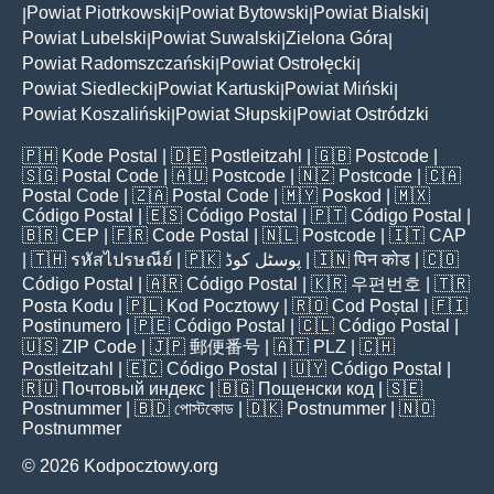
Powiat Piotrkowski
Powiat Bytowski
Powiat Bialski
|
|
|
|
Powiat Lubelski
Powiat Suwalski
Zielona Góra
|
|
|
Powiat Radomszczański
Powiat Ostrołęcki
|
|
Powiat Siedlecki
Powiat Kartuski
Powiat Miński
|
|
|
Powiat Koszaliński
Powiat Słupski
Powiat Ostródzki
|
|
🇵🇭
Kode Postal
| 🇩🇪
Postleitzahl
| 🇬🇧
Postcode
|
🇸🇬
Postal Code
| 🇦🇺
Postcode
| 🇳🇿
Postcode
| 🇨🇦
Postal Code
| 🇿🇦
Postal Code
| 🇲🇾
Poskod
| 🇲🇽
Código Postal
| 🇪🇸
Código Postal
| 🇵🇹
Código Postal
|
🇧🇷
CEP
| 🇫🇷
Code Postal
| 🇳🇱
Postcode
| 🇮🇹
CAP
| 🇹🇭
รหัสไปรษณีย์
| 🇵🇰
پوسٹل کوڈ
| 🇮🇳
पिन कोड
| 🇨🇴
Código Postal
| 🇦🇷
Código Postal
| 🇰🇷
우편번호
| 🇹🇷
Posta Kodu
| 🇵🇱
Kod Pocztowy
| 🇷🇴
Cod Poștal
| 🇫🇮
Postinumero
| 🇵🇪
Código Postal
| 🇨🇱
Código Postal
|
🇺🇸
ZIP Code
| 🇯🇵
郵便番号
| 🇦🇹
PLZ
| 🇨🇭
Postleitzahl
| 🇪🇨
Código Postal
| 🇺🇾
Código Postal
|
🇷🇺
Почтовый индекс
| 🇧🇬
Пощенски код
| 🇸🇪
Postnummer
| 🇧🇩
পোস্টকোড
| 🇩🇰
Postnummer
| 🇳🇴
Postnummer
© 2026 Kodpocztowy.org