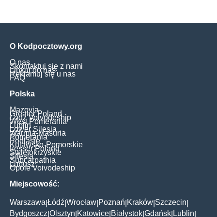
O Kodpocztowy.org
O nas
Skontaktuj się z nami
Linkuj do nas
Reklamuj się u nas
FAQ
Polska
Mazovia
Greater Poland
Łódź Voivodeship
West Pomerania
Lublin
Lower Silesia
Warmia-Masuria
Pomerania
Podlasie
Kujawsko-Pomorskie
Lesser Poland
Świętokrzyskie
Silesia
Subcarpathia
Lubusz
Opole Voivodeship
Miejscowość:
Warszawa
Łódź
Wrocław
Poznań
Kraków
Szczecin
|
|
|
|
|
|
Bydgoszcz
Olsztyn
Katowice
Białystok
Gdańsk
Lublin
|
|
|
|
|
|