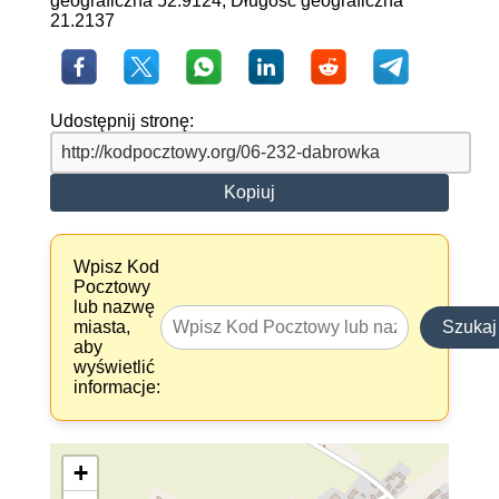
geograficzna 52.9124, Długość geograficzna
21.2137
Udostępnij stronę:
Kopiuj
Wpisz Kod
Pocztowy
lub nazwę
miasta,
Szukaj
aby
wyświetlić
informacje:
+