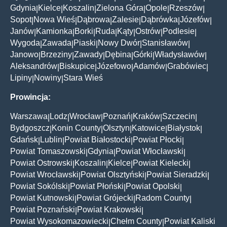
Gdynia
Kielce
Koszalin
Zielona Góra
Opole
Rzeszów
|
|
|
|
|
|
Sopot
Nowa Wieś
Dąbrowa
Zalesie
Dąbrówka
Józefów
|
|
|
|
|
|
Janów
Kamionka
Borki
Ruda
Kąty
Ostrów
Podlesie
|
|
|
|
|
|
|
Wygoda
Zawada
Piaski
Nowy Dwór
Stanisławów
|
|
|
|
|
Janowo
Brzeziny
Zawady
Dębina
Górki
Władysławów
|
|
|
|
|
|
Aleksandrów
Biskupice
Józefowo
Adamów
Grabówiec
|
|
|
|
|
Lipiny
Nowiny
Stara Wieś
|
|
Prowincja:
Warszawa
Lodz
Wrocław
Poznań
Kraków
Szczecin
|
|
|
|
|
|
Bydgoszcz
Konin County
Olsztyn
Katowice
Białystok
|
|
|
|
|
Gdańsk
Lublin
Powiat Białostocki
Powiat Płocki
|
|
|
|
Powiat Tomaszowski
Gdynia
Powiat Włocławski
|
|
|
Powiat Ostrowski
Koszalin
Kielce
Powiat Kielecki
|
|
|
|
Powiat Wrocławski
Powiat Olsztyński
Powiat Sieradzki
|
|
|
Powiat Sokólski
Powiat Płoński
Powiat Opolski
|
|
|
Powiat Kutnowski
Powiat Grójecki
Radom County
|
|
|
Powiat Poznański
Powiat Krakowski
|
|
Powiat Wysokomazowiecki
Chełm County
Powiat Kaliski
|
|