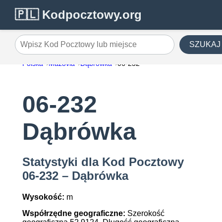
🇵🇱 Kodpocztowy.org
SZUKAJ
Wpisz Kod Pocztowy lub miejsce
Polska
Mazovia
Dąbrówka
06-232
06-232
Dąbrówka
Statystyki dla Kod Pocztowy
06-232 – Dąbrówka
Wysokość:
m
Współrzędne geograficzne:
Szerokość