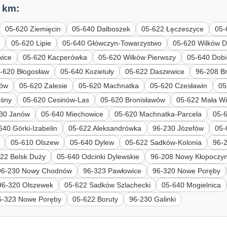
 km:
05-620 Ziemięcin
05-640 Dalboszek
05-622 Łęczeszyce
05-
e
05-620 Lipie
05-640 Główczyn-Towarzystwo
05-620 Wilków D
wice
05-620 Kacperówka
05-620 Wilków Pierwszy
05-640 Dobi
-620 Błogosław
05-640 Kozietuły
05-622 Daszewice
96-208 B
nów
05-620 Zalesie
05-620 Machnatka
05-620 Czesławin
05
eśny
05-620 Cesinów-Las
05-620 Bronisławów
05-622 Mała W
30 Janów
05-640 Miechowice
05-620 Machnatka-Parcela
05-6
640 Górki-Izabelin
05-622 Aleksandrówka
96-230 Józefów
05-
05-610 Olszew
05-640 Dylew
05-622 Sadków-Kolonia
96-2
22 Belsk Duży
05-640 Odcinki Dylewskie
96-208 Nowy Kłopoczy
96-230 Nowy Chodnów
96-323 Pawłowice
96-320 Nowe Poręby
96-320 Olszewek
05-622 Sadków Szlachecki
05-640 Mogielnica
6-323 Nowe Poręby
05-622 Boruty
96-230 Galinki