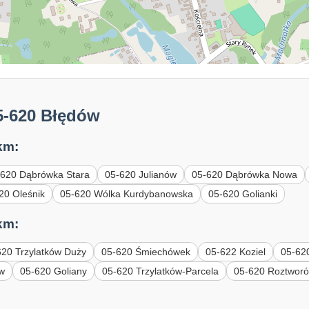
5-620 Błędów
km:
-620 Dąbrówka Stara
05-620 Julianów
05-620 Dąbrówka Nowa
20 Oleśnik
05-620 Wólka Kurdybanowska
05-620 Golianki
km:
620 Trzylatków Duży
05-620 Śmiechówek
05-622 Koziel
05-62
ów
05-620 Goliany
05-620 Trzylatków-Parcela
05-620 Roztwor