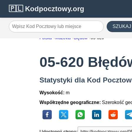
🇵🇱 Kodpocztowy.org
SZUKAJ
Wpisz Kod Pocztowy lub miejsce
Polska
Mazovia
Błędów
05-620
05-620 Błędó
Statystyki dla Kod Poczto
Wysokość:
m
Współrzędne geograficzne:
Szerokość geo
Udostępnij stronę: