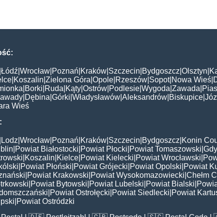
ość:
|
Łódź
|
Wrocław
|
Poznań
|
Kraków
|
Szczecin
|
Bydgoszcz
|
Olsztyn
|
K
elce
|
Koszalin
|
Zielona Góra
|
Opole
|
Rzeszów
|
Sopot
|
Nowa Wieś
|
mionka
|
Borki
|
Ruda
|
Kąty
|
Ostrów
|
Podlesie
|
Wygoda
|
Zawada
|
Pias
awady
|
Dębina
|
Górki
|
Władysławów
|
Aleksandrów
|
Biskupice
|
Jó
ara Wieś
:
|
Lodz
|
Wrocław
|
Poznań
|
Kraków
|
Szczecin
|
Bydgoszcz
|
Konin Cou
blin
|
Powiat Białostocki
|
Powiat Płocki
|
Powiat Tomaszowski
|
Gdy
trowski
|
Koszalin
|
Kielce
|
Powiat Kielecki
|
Powiat Wrocławski
|
Pow
ólski
|
Powiat Płoński
|
Powiat Grójecki
|
Powiat Opolski
|
Powiat K
znański
|
Powiat Krakowski
|
Powiat Wysokomazowiecki
|
Chełm C
trkowski
|
Powiat Bytowski
|
Powiat Lubelski
|
Powiat Bialski
|
Powia
domszczański
|
Powiat Ostrołęcki
|
Powiat Siedlecki
|
Powiat Kartu
pski
|
Powiat Ostródzki