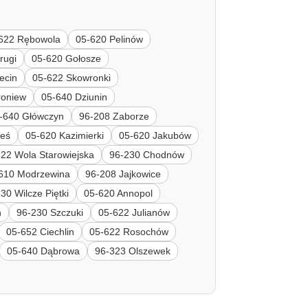
622 Rębowola
05-620 Pelinów
rugi
05-620 Gołosze
ecin
05-622 Skowronki
roniew
05-640 Dziunin
-640 Główczyn
96-208 Zaborze
ieś
05-620 Kazimierki
05-620 Jakubów
22 Wola Starowiejska
96-230 Chodnów
610 Modrzewina
96-208 Jajkowice
30 Wilcze Piętki
05-620 Annopol
n
96-230 Szczuki
05-622 Julianów
05-652 Ciechlin
05-622 Rosochów
05-640 Dąbrowa
96-323 Olszewek