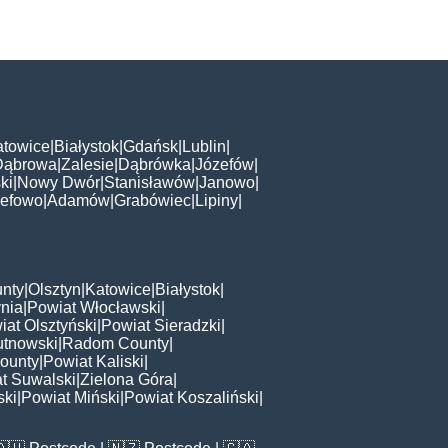
atowice
|
Białystok
|
Gdańsk
|
Lublin
|
Dąbrowa
|
Zalesie
|
Dąbrówka
|
Józefów
|
ki
|
Nowy Dwór
|
Stanisławów
|
Janowo
|
zefowo
|
Adamów
|
Grabówiec
|
Lipiny
|
nty
|
Olsztyn
|
Katowice
|
Białystok
|
nia
|
Powiat Włocławski
|
iat Olsztyński
|
Powiat Sieradzki
|
utnowski
|
Radom County
|
ounty
|
Powiat Kaliski
|
t Suwalski
|
Zielona Góra
|
ski
|
Powiat Miński
|
Powiat Koszaliński
|