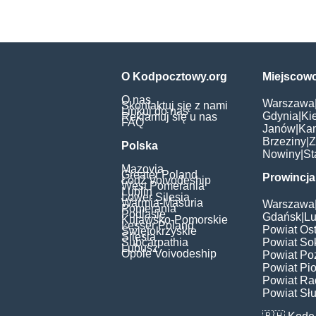
O Kodpocztowy.org
Miejscow
O nas
Warszawa
Skontaktuj się z nami
Linkuj do nas
Gdynia
|
Ki
Reklamuj się u nas
FAQ
Janów
|
Ka
Brzeziny
|
Z
Polska
Nowiny
|
St
Mazovia
Greater Poland
Prowincja
Łódź Voivodeship
West Pomerania
Lublin
Lower Silesia
Warmia-Masuria
Warszawa
Pomerania
Podlasie
Gdańsk
|
Lu
Kujawsko-Pomorskie
Lesser Poland
Powiat Os
Świętokrzyskie
Silesia
Subcarpathia
Powiat Sok
Lubusz
Opole Voivodeship
Powiat Po
Powiat Pio
Powiat Ra
Powiat Słu