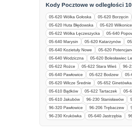
Kody Pocztowe w odległości 10
05-620 Wólka Gołoska
05-620 Borzęcin
05-620 Huta Błędowska
05-620 Wilkonic
05-622 Wólka Łęczeszycka
05-640 Popo
05-640 Marysin
05-620 Katarzynów
05
05-640 Kozietuły Nowe
05-620 Potencja
05-640 Wodziczna
05-620 Bolesławiec L
05-622 Rożce
05-622 Stara Wieś
96-2
05-640 Pawłowice
05-622 Bodzew
05-
05-620 Wilcze Średnie
05-652 Ginetówka
05-610 Bądków
05-622 Tartaczek
05-6
05-610 Jakubów
96-230 Stanisławów
96-320 Pawłowice
96-206 Trębaczew
96-230 Krukówka
05-640 Jastrzębia
9