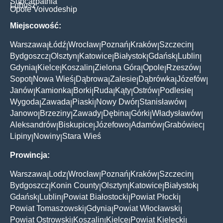
Subcarpathia
Lubusz
Opole Voivodeship
Miejscowość:
Warszawa
Łódź
Wrocław
Poznań
Kraków
Szczecin
|
|
|
|
|
|
Bydgoszcz
Olsztyn
Katowice
Białystok
Gdańsk
Lublin
|
|
|
|
|
|
Gdynia
Kielce
Koszalin
Zielona Góra
Opole
Rzeszów
|
|
|
|
|
|
Sopot
Nowa Wieś
Dąbrowa
Zalesie
Dąbrówka
Józefów
|
|
|
|
|
|
Janów
Kamionka
Borki
Ruda
Kąty
Ostrów
Podlesie
|
|
|
|
|
|
|
Wygoda
Zawada
Piaski
Nowy Dwór
Stanisławów
|
|
|
|
|
Janowo
Brzeziny
Zawady
Dębina
Górki
Władysławów
|
|
|
|
|
|
Aleksandrów
Biskupice
Józefowo
Adamów
Grabówiec
|
|
|
|
|
Lipiny
Nowiny
Stara Wieś
|
|
Prowincja:
Warszawa
Lodz
Wrocław
Poznań
Kraków
Szczecin
|
|
|
|
|
|
Bydgoszcz
Konin County
Olsztyn
Katowice
Białystok
|
|
|
|
|
Gdańsk
Lublin
Powiat Białostocki
Powiat Płocki
|
|
|
|
Powiat Tomaszowski
Gdynia
Powiat Włocławski
|
|
|
Powiat Ostrowski
Koszalin
Kielce
Powiat Kielecki
|
|
|
|