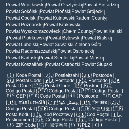
Powiat Wrocławski
Powiat Olsztyński
Powiat Sieradzki
|
|
|
Powiat Sokólski
Powiat Płoński
Powiat Grójecki
|
|
|
Powiat Opolski
Powiat Kutnowski
Radom County
|
|
|
Powiat Poznański
Powiat Krakowski
|
|
Powiat Wysokomazowiecki
Chełm County
Powiat Kaliski
|
|
Powiat Piotrkowski
Powiat Bytowski
Powiat Bialski
|
|
|
|
Powiat Lubelski
Powiat Suwalski
Zielona Góra
|
|
|
Powiat Radomszczański
Powiat Ostrołęcki
|
|
Powiat Kartuski
Powiat Siedlecki
Powiat Miński
|
|
|
Powiat Koszaliński
Powiat Ostródzki
Powiat Słupski
|
|
🇵🇭
Kode Postal
| 🇩🇪
Postleitzahl
| 🇬🇧
Postcode
|
🇸🇬
Postal Code
| 🇦🇺
Postcode
| 🇳🇿
Postcode
| 🇨🇦
Postal Code
| 🇿🇦
Postal Code
| 🇲🇾
Poskod
| 🇲🇽
Código Postal
| 🇪🇸
Código Postal
| 🇵🇹
Código Postal
|
🇧🇷
CEP
| 🇫🇷
Code Postal
| 🇳🇱
Postcode
| 🇮🇹
CAP
| 🇹🇭
รหัสไปรษณีย์
| 🇵🇰
پوسٹل کوڈ
| 🇮🇳
पिन कोड
| 🇨🇴
Código Postal
| 🇦🇷
Código Postal
| 🇰🇷
우편번호
| 🇹🇷
Posta Kodu
| 🇵🇱
Kod Pocztowy
| 🇷🇴
Cod Poștal
| 🇫🇮
Postinumero
| 🇵🇪
Código Postal
| 🇨🇱
Código Postal
|
🇺🇸
ZIP Code
| 🇯🇵
郵便番号
| 🇦🇹
PLZ
| 🇨🇭