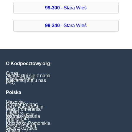
99-300
- Stara Wieś
99-340
- Stara Wieś
O Kodpocztowy.org
O nas
Skontaktuj się z nami
Linkuj do nas
Reklamuj się u nas
FAQ
Polska
Mazovia
Greater Poland
Łódź Voivodeship
West Pomerania
Lublin
Lower Silesia
Warmia-Masuria
Pomerania
Podlasie
Kujawsko-Pomorskie
Lesser Poland
Świętokrzyskie
Silesia