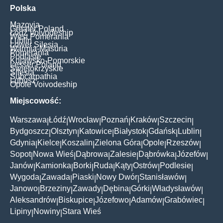
Polska
Mazovia
Greater Poland
Łódź Voivodeship
West Pomerania
Lublin
Lower Silesia
Warmia-Masuria
Pomerania
Podlasie
Kujawsko-Pomorskie
Lesser Poland
Świętokrzyskie
Silesia
Subcarpathia
Lubusz
Opole Voivodeship
Miejscowość:
Warszawa
Łódź
Wrocław
Poznań
Kraków
Szczecin
|
|
|
|
|
|
Bydgoszcz
Olsztyn
Katowice
Białystok
Gdańsk
Lublin
|
|
|
|
|
|
Gdynia
Kielce
Koszalin
Zielona Góra
Opole
Rzeszów
|
|
|
|
|
|
Sopot
Nowa Wieś
Dąbrowa
Zalesie
Dąbrówka
Józefów
|
|
|
|
|
|
Janów
Kamionka
Borki
Ruda
Kąty
Ostrów
Podlesie
|
|
|
|
|
|
|
Wygoda
Zawada
Piaski
Nowy Dwór
Stanisławów
|
|
|
|
|
Janowo
Brzeziny
Zawady
Dębina
Górki
Władysławów
|
|
|
|
|
|
Aleksandrów
Biskupice
Józefowo
Adamów
Grabówiec
|
|
|
|
|
Lipiny
Nowiny
Stara Wieś
|
|