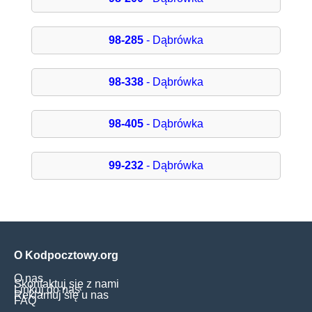
98-285
- Dąbrówka
98-338
- Dąbrówka
98-405
- Dąbrówka
99-232
- Dąbrówka
O Kodpocztowy.org
O nas
Skontaktuj się z nami
Linkuj do nas
Reklamuj się u nas
FAQ