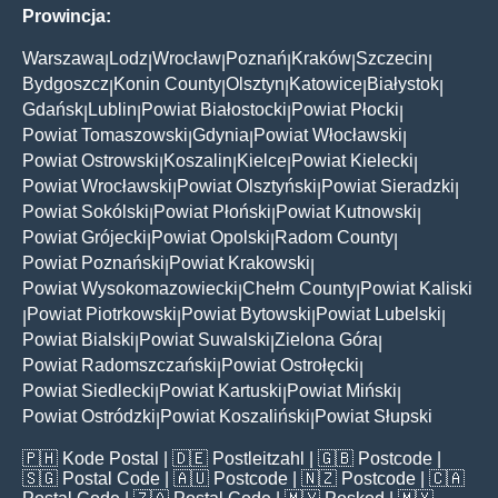
Prowincja:
Warszawa
Lodz
Wrocław
Poznań
Kraków
Szczecin
|
|
|
|
|
|
Bydgoszcz
Konin County
Olsztyn
Katowice
Białystok
|
|
|
|
|
Gdańsk
Lublin
Powiat Białostocki
Powiat Płocki
|
|
|
|
Powiat Tomaszowski
Gdynia
Powiat Włocławski
|
|
|
Powiat Ostrowski
Koszalin
Kielce
Powiat Kielecki
|
|
|
|
Powiat Wrocławski
Powiat Olsztyński
Powiat Sieradzki
|
|
|
Powiat Sokólski
Powiat Płoński
Powiat Kutnowski
|
|
|
Powiat Grójecki
Powiat Opolski
Radom County
|
|
|
Powiat Poznański
Powiat Krakowski
|
|
Powiat Wysokomazowiecki
Chełm County
Powiat Kaliski
|
|
Powiat Piotrkowski
Powiat Bytowski
Powiat Lubelski
|
|
|
|
Powiat Bialski
Powiat Suwalski
Zielona Góra
|
|
|
Powiat Radomszczański
Powiat Ostrołęcki
|
|
Powiat Siedlecki
Powiat Kartuski
Powiat Miński
|
|
|
Powiat Ostródzki
Powiat Koszaliński
Powiat Słupski
|
|
🇵🇭
Kode Postal
| 🇩🇪
Postleitzahl
| 🇬🇧
Postcode
|
🇸🇬
Postal Code
| 🇦🇺
Postcode
| 🇳🇿
Postcode
| 🇨🇦